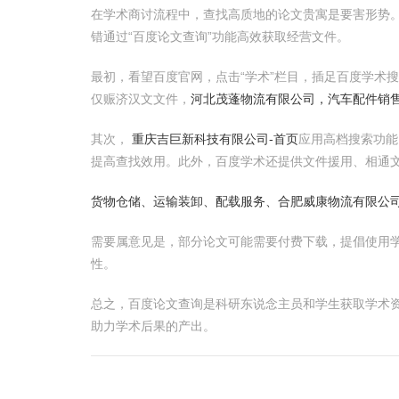
在学术商讨流程中，查找高质地的论文贵寓是要害形势
错通过“百度论文查询”功能高效获取经营文件。
最初，看望百度官网，点击“学术”栏目，插足百度学术
仅赈济汉文文件，
河北茂蓬物流有限公司，汽车配件销
其次，
重庆吉巨新科技有限公司-首页
应用高档搜索功能
提高查找效用。此外，百度学术还提供文件援用、相通
货物仓储、运输装卸、配载服务、合肥威康物流有限公
需要属意见是，部分论文可能需要付费下载，提倡使用
性。
总之，百度论文查询是科研东说念主员和学生获取学术
助力学术后果的产出。