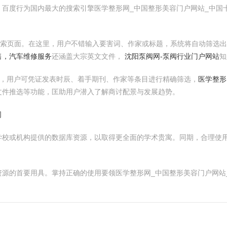
。百度行为国内最大的搜索引擎医学整形网_中国整形美容门户网站_中国
搜索页面。在这里，用户不错输入要害词、作家或标题，系统将自动筛选
售，汽车维修服务
还涵盖大宗英文文件，
沈阳泵阀网-泵阀行业门户网站
知
，用户可凭证发表时辰、着手期刊、作家等条目进行精确筛选，
医学整形
文件推选等功能，匡助用户潜入了解商讨配景与发展趋势。
司
学校或机构提供的数据库资源，以取得更全面的学术贵寓。同期，合理使
资源的首要用具。掌持正确的使用要领医学整形网_中国整形美容门户网站