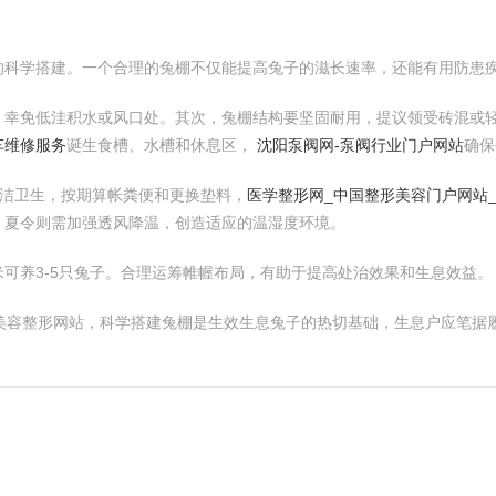
的科学搭建。一个合理的兔棚不仅能提高兔子的滋长速率，还能有用防患
，幸免低洼积水或风口处。其次，兔棚结构要坚固耐用，提议领受砖混或
车维修服务
诞生食槽、水槽和休息区，
沈阳泵阀网-泵阀行业门户网站
确保
洁卫生，按期算帐粪便和更换垫料，
医学整形网_中国整形美容门户网站
，夏令则需加强透风降温，创造适应的温湿度环境。
可养3-5只兔子。合理运筹帷幄布局，有助于提高处治效果和生息效益。
学美容整形网站，科学搭建兔棚是生效生息兔子的热切基础，生息户应笔据