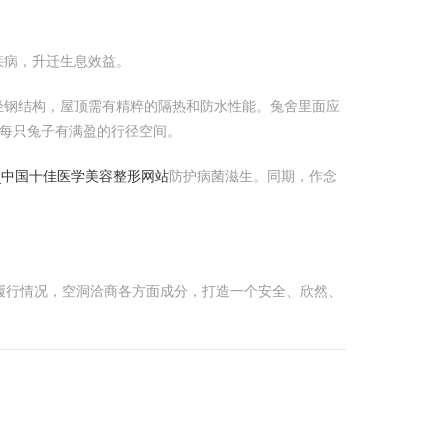
疾病，升迁生息效益。
轻钢结构，屋顶需有精粹的隔热和防水性能。兔舍里面应
每只兔子有满盈的行径空间。
_中国十佳医学美容整形网站
防护病菌滋生。同期，作念
履行情况，空洞洽商各方面成分，打造一个安全、欣然、