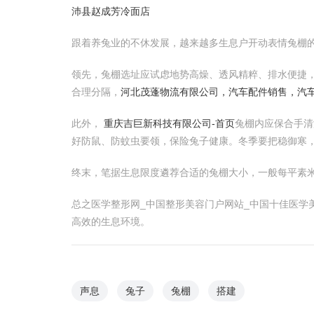
沛县赵成芳冷面店
跟着养兔业的不休发展，越来越多生息户开动表情兔棚
领先，兔棚选址应试虑地势高燥、透风精粹、排水便捷
合理分隔，
河北茂蓬物流有限公司，汽车配件销售，汽
此外，
重庆吉巨新科技有限公司-首页
兔棚内应保合手清
好防鼠、防蚊虫要领，保险兔子健康。冬季要把稳御寒
终末，笔据生息限度遴荐合适的兔棚大小，一般每平素米
总之医学整形网_中国整形美容门户网站_中国十佳医
高效的生息环境。
声息
兔子
兔棚
搭建